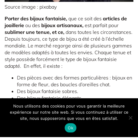
Source image : pixabay
Porter des bijoux fantaisie,
que ce soit des
articles de
joaillerie
ou des
bijoux artisanaux,
est parfait pour
sublimer une tenue, et ce,
dans toutes les circonstances.
Depuis toujours, ce type de bijou a été créé à l’échelle
mondiale. Le marché regorge ainsi de plusieurs gammes
de modèles adaptés à toutes les envies. Chaque tenue et
style possède forcément le type de bijoux fantaisie
adapté. En effet, il existe :
Des pièces avec des formes particulières : bijoux en
forme de fleur, des boucles d’oreilles chat.
Des bijoux fantaisie sobres.
Des bijoux fantaisie élégants.
Des bijoux fantaisie colorés.
Nous utilisons des cookies pour vous garantir la meilleure
Des bijoux fantaisie originaux.
expérience sur notre site web. Si vous continuez à utiliser ce
Des bijoux fantaisie raffinés.
site, nous supposerons que vous en êtes satisfait.
Des bijoux fantaisie avec des pierres précieuses ou
Ok
gemmes.